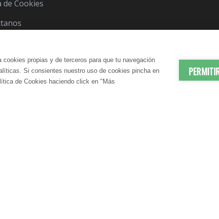
ca de Cookies
ctanos
a cookies propias y de terceros para que tu navegación
PERMITI
nalíticas. Si consientes nuestro uso de cookies pincha en
lítica de Cookies haciendo click en "Más
© 2012-2026 LindaVita - Todos los derechos reserv
ES | ANTIEDAD
DADO CORPORAL
APARATO URINARIO | CUIDA
CUIDADO CAPILAR
atante Corporal
Champú
N SANGUÍNEA
CONTROL DEL PESO
te Corporal
Acondicionador
elulítico
Mascarilla
irmante
S | DRENANTES NATURALES
DIGESTIÓN | ENZIMAS DIGES
IENE | BAÑO
COSMÉTICA MASCULINA