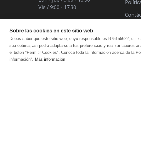
Políti
Vie / 9:00 - 17:30
Contá
Sobre las cookies en este sitio web
Debes saber que este sitio web, cuyo responsable es B75155622, utiliz
sea óptima, así podrá adaptarse a tus preferencias y realizar labores a
el botón "Permitir Cookies". Conoce toda la información acerca de la Po
información".
Más información
ÁCIDO ÚRICO
CUIDADO FACIAL
VITALART
ANTIOXIDANT
CUI
Crema Para Pieles Maduras Y Secas
Hidr
CANSANCIO | AGOTAMIENTO FÍSICO Y
CIRCULACIÓ
Crema Para Piel Mixta
Acei
MENTAL
Crema Para Piel Grasa
Antic
Limpieza Facial
Reaf
DEFENSAS | SISTEMA INMUNITARIO
DEPURATIVO
ACEITES ESENCIALES
HIG