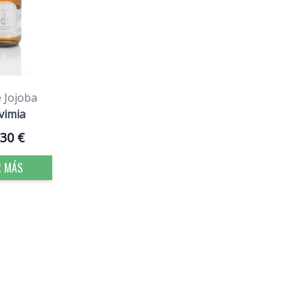
e Jojoba
vimia
,30 €
R MÁS