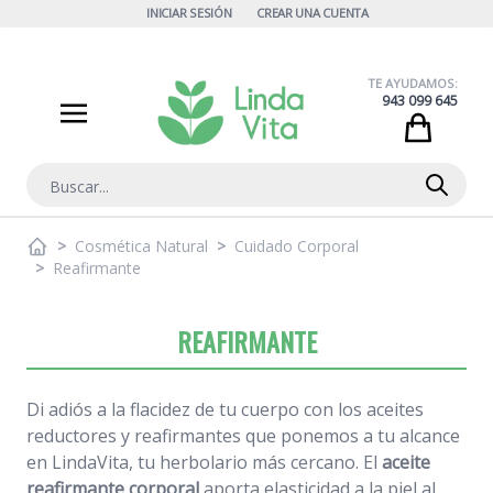
Ir al contenido
INICIAR SESIÓN
CREAR UNA CUENTA
TE AYUDAMOS:
943 099 645
Cart
Buscar
>
Cosmética Natural
>
Cuidado Corporal
>
Reafirmante
REAFIRMANTE
Di adiós a la flacidez de tu cuerpo con los aceites
reductores y reafirmantes que ponemos a tu alcance
en LindaVita, tu herbolario más cercano. El
aceite
reafirmante corporal
aporta elasticidad a la piel al