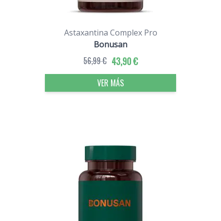
Astaxantina Complex Pro
Bonusan
56,99 €
43,90 €
VER MÁS