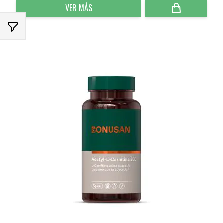
VER MÁS