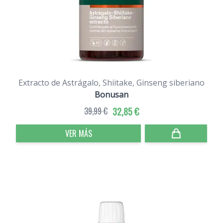
Extracto de Astrágalo, Shiitake, Ginseng siberiano
Bonusan
39,99 €
32,85 €
VER MÁS