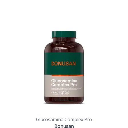
Glucosamina Complex Pro
Bonusan