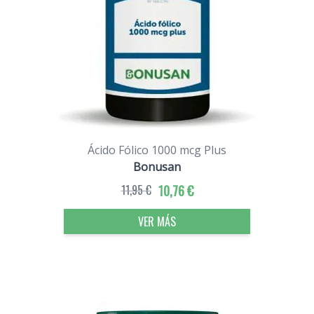
Ácido Fólico 1000 mcg Plus
Bonusan
11,95 €
10,76 €
VER MÁS