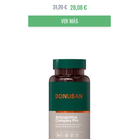
31,20 €
28,08 €
VER MÁS