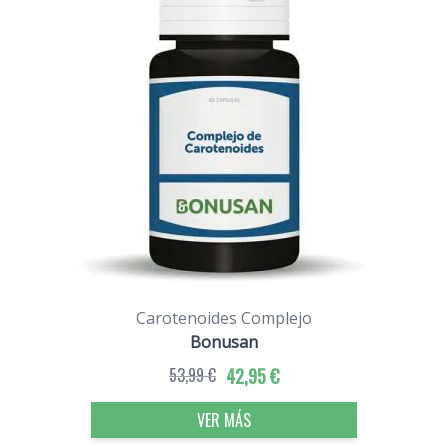
Carotenoides Complejo
Bonusan
53,99 €
42,95 €
VER MÁS