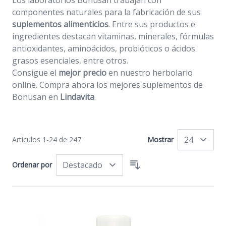
Los laboratorios Bonusan trabajan con
componentes naturales para la fabricación de sus
suplementos alimenticios
. Entre sus productos e
ingredientes destacan vitaminas, minerales, fórmulas
antioxidantes, aminoácidos, probióticos o ácidos
grasos esenciales, entre otros.
Consigue el
mejor precio
en nuestro herbolario
online. Compra ahora los mejores suplementos de
Bonusan en
Lindavita
.
Artículos
1
-
24
de
247
Mostrar
po
Ordenar por