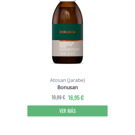
Atosan (Jarabe)
Bonusan
19,99 €
16,95 €
VER MÁS