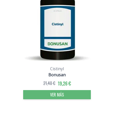
Cistinyl
Bonusan
21,40 €
19,26 €
VER MÁS