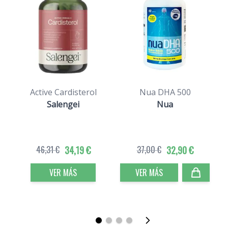
Active Cardisterol
Nua DHA 500
Salengei
Nua
Q
46,31 €
34,19 €
37,00 €
32,90 €
VER MÁS
VER MÁS