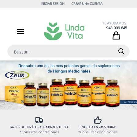
Ir al contenido
INICIAR SESIÓN
CREAR UNA CUENTA
TE AYUDAMOS:
943 099 645
Cart
Buscar
GASTOS DE ENVÍO GRATIS A PARTIR DE 35€
ENTREGA EN 24/72 HORAS
*Consultar condiciones
*Consultar condiciones