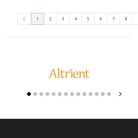
1
2
3
4
5
6
7
8
Actualmente estás leyendo página
Página
Página
Página
Página
Página
Página
Página