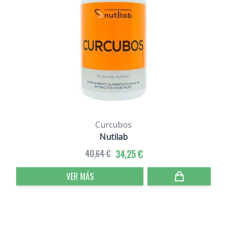
Curcubos
Nutilab
40,64 €
34,25 €
VER MÁS