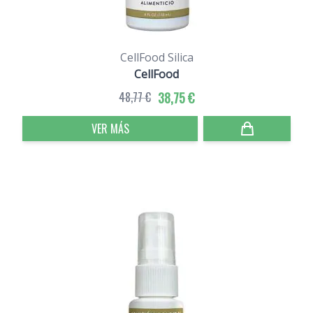
CellFood Silica
CellFood
48,77 €
38,75 €
VER MÁS