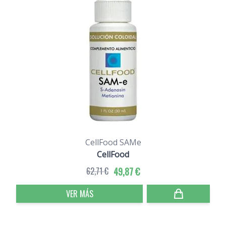
CellFood SAMe
CellFood
62,71 €
49,87 €
VER MÁS