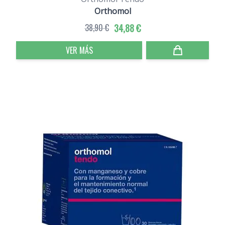
Orthomol
38,90 €
34,88 €
VER MÁS