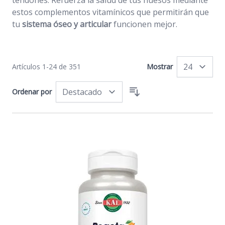
tendones. Refuerza la salud de tus huesos mediante
estos complementos vitamínicos que permitirán que
tu
sistema óseo y articular
funcionen mejor.
Artículos
1
-
24
de
351
Mostrar
po
Ordenar por