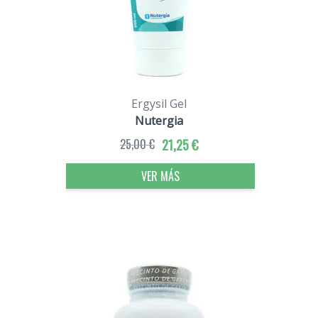
Ergysil Gel
Nutergia
25,00 €
21,25 €
VER MÁS