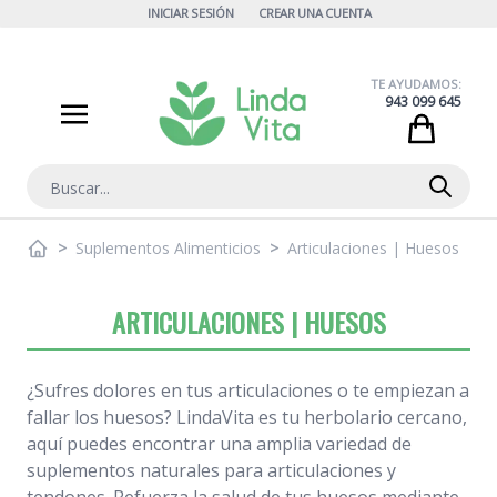
Ir al contenido
INICIAR SESIÓN
CREAR UNA CUENTA
TE AYUDAMOS:
943 099 645
Cart
Buscar
>
Suplementos Alimenticios
>
Articulaciones | Huesos
ARTICULACIONES | HUESOS
¿Sufres dolores en tus articulaciones o te empiezan a
fallar los huesos? LindaVita es tu herbolario cercano,
aquí puedes encontrar una amplia variedad de
suplementos naturales para articulaciones y