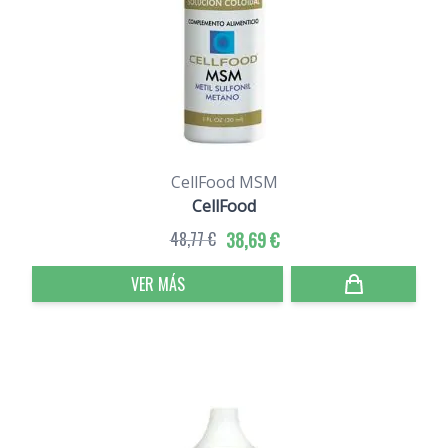
CellFood MSM
CellFood
48,77 €
38,69 €
VER MÁS