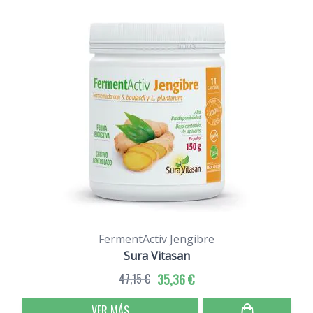
FermentActiv Jengibre
Sura Vitasan
47,15 €
35,36 €
VER MÁS