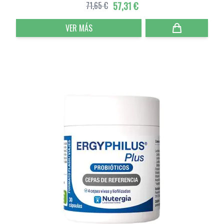
71,65 €
57,31 €
VER MÁS