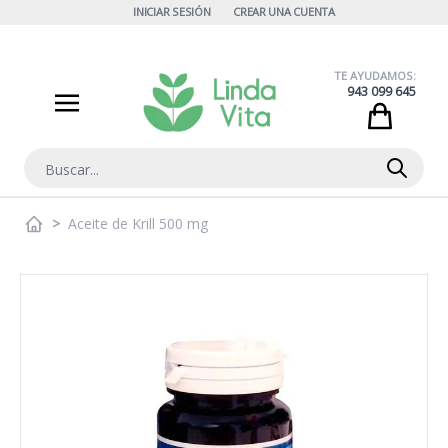
Ir al contenido
INICIAR SESIÓN
CREAR UNA CUENTA
TE AYUDAMOS:
943 099 645
Cart
Buscar
>
Aceite de Krill 500 mg