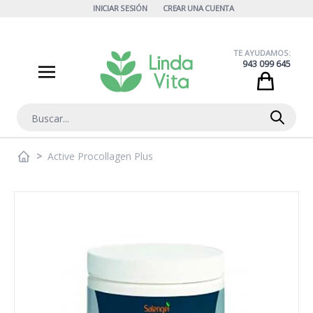
Ir al contenido
INICIAR SESIÓN
CREAR UNA CUENTA
TE AYUDAMOS:
943 099 645
Cart
Buscar
>
Active Procollagen Plus