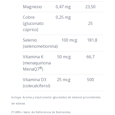
Magnesio
0,47 mg
23,50
Cobre
0,25 mg
(gluconato
25
cúprico)
Selenio
100 mcg
181,8
(selenometionina)
Vitamina K
50 mcg
66,7
(menaquinona
®
MenaQ7
)
Vitamina D3
25 mcg
500
(colecalciferol)
Incluye: Aroma y edulcorante: glucósidos de esteviol procedentes
de estevia.
(*) VRN = Valor de Referencia de Nutrientes.