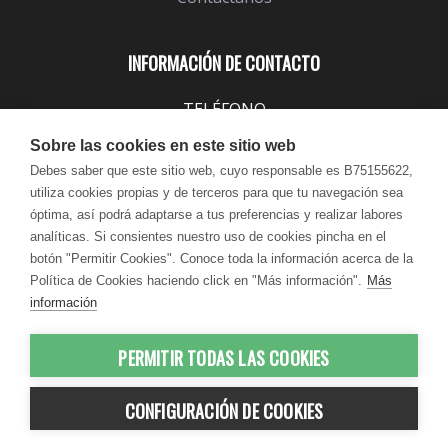
INFORMACIÓN DE CONTACTO
TELÉFONO
943 099 645
Sobre las cookies en este sitio web
EMAIL
Debes saber que este sitio web, cuyo responsable es B75155622,
utiliza cookies propias y de terceros para que tu navegación sea
info@lindavita.com
óptima, así podrá adaptarse a tus preferencias y realizar labores
HORARIO
analíticas. Si consientes nuestro uso de cookies pincha en el
Lun - Jue / 9:00 - 18:30
botón "Permitir Cookies". Conoce toda la información acerca de la
Política de Cookies haciendo click en "Más información".
Más
Vie / 9:00 - 17:30
información
PERMITIR TODAS LAS COOKIES
© 2012-2026 LindaVita - Todos los
CONFIGURACIÓN DE COOKIES
derechos reservados