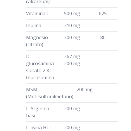
calcareum)
Vitamina C
500 mg
625
Inulina
310 mg
Magnesio
300 mg
80
(citrato)
D-
267 mg
glucosamina
200 mg
sulfato 2 KCl
Glucosamina
MSM
200 mg
(Metilsulfonilmetano)
L-Arginina
200 mg
base
L-lisina HCl
200 mg