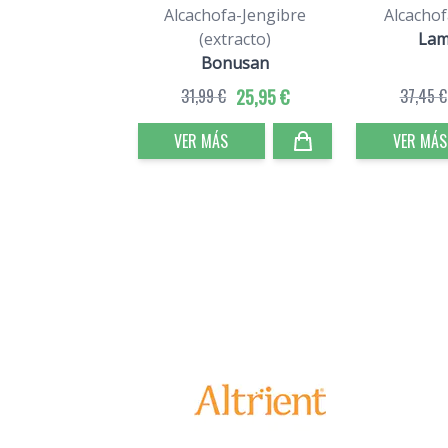
Alcachofa-Jengibre
Alcacho
(extracto)
Lam
Bonusan
31,99 €
25,95 €
37,45 €
VER MÁS
VER MÁS