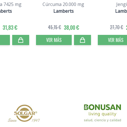
fa 7425 mg
Cúrcuma 20.000 mg
Jeng
berts
Lamberts
Lamb
31,83 €
45,15 €
38,00 €
27,70 €
VER MÁS
VER MÁS