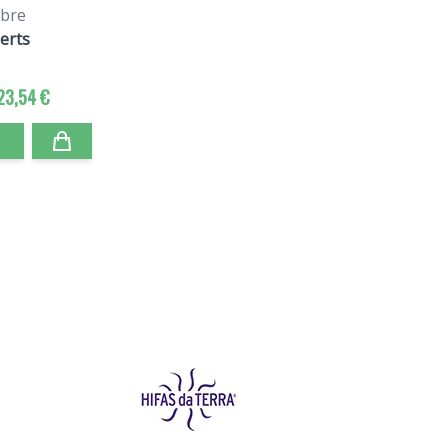
ibre
erts
23,54 €