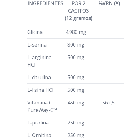
INGREDIENTES
POR 2
%VRN (*)
CACITOS
(12 gramos)
Glicina
4.980 mg
L-serina
800 mg
L-arginina
500 mg
HCl
L-citrulina
500 mg
L-lisina HCl
500 mg
Vitamina C
450 mg
562,5
PureWay-C™
L-prolina
250 mg
L-Ornitina
250 mg