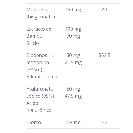
Magnesio
150 mg
40
(bisglicinato)
Extracto de
100 mg
Bambú
70 mg
Silicio
S-adenosil-L-
50 mg
562,5
metionina
22,5 mg
(SAMe)
Ademetionina
Hialuronato
50 mg
sódico (95%)
47,5 mg
Ácido
hialurónico
Hierro
4,8 mg
34