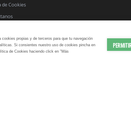
ca de Cookies
ctanos
a cookies propias y de terceros para que tu navegación
PERMITI
nalíticas. Si consientes nuestro uso de cookies pincha en
lítica de Cookies haciendo click en "Más
© 2012-2026 LindaVita - Todos los derechos reserv
ES | ANTIEDAD
DADO CORPORAL
APARATO URINARIO | CUIDA
CUIDADO CAPILAR
atante Corporal
Champú
N SANGUÍNEA
CONTROL DEL PESO
te Corporal
Acondicionador
elulítico
Mascarilla
irmante
S | DRENANTES NATURALES
DIGESTIÓN | ENZIMAS DIGES