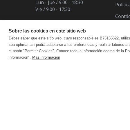
Lun - Jue / 9:00 - 18:30
Políti
Vie / 9:00 - 17:30
Contá
Sobre las cookies en este sitio web
Debes saber que este sitio web, cuyo responsable es B75155622, utiliz
sea óptima, así podrá adaptarse a tus preferencias y realizar labores a
el botón "Permitir Cookies". Conoce toda la información acerca de la Po
información".
Más información
ÁCIDO ÚRICO
CUIDADO FACIAL
VITALART
ANTIOXIDANT
CUI
Crema Para Pieles Maduras Y Secas
Hidr
CANSANCIO | AGOTAMIENTO FÍSICO Y
CIRCULACIÓ
Crema Para Piel Mixta
Acei
MENTAL
Crema Para Piel Grasa
Antic
Limpieza Facial
Reaf
DEFENSAS | SISTEMA INMUNITARIO
DEPURATIVO