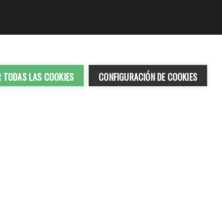
R TODAS LAS COOKIES
CONFIGURACIÓN DE COOKIES
ados
DO ÍNTIMO
ACEITES VEGETALES
ARTICULACIONES | HUESOS
CORAZÓN | COLESTEROL | TRIGLICÉRIDOS
TIVAS
DORMIR