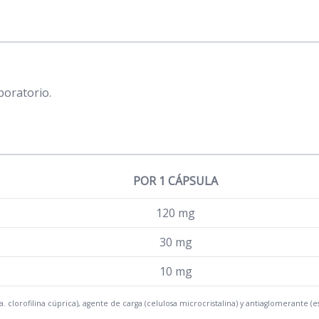
boratorio.
POR 1 CÁPSULA
120 mg
30 mg
10 mg
 clorofilina cúprica), agente de carga (celulosa microcristalina) y antiaglomerante (es