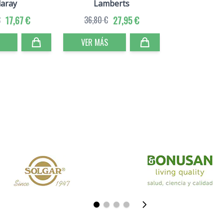
laray
Lamberts
€
17,67 €
36,80 €
27,95 €
VER MÁS