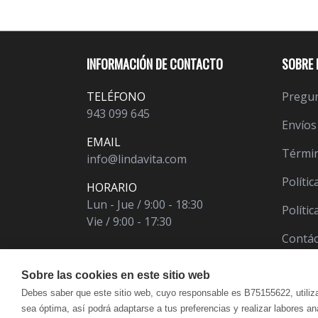
INFORMACIÓN DE CONTACTO
SOBRE 
TELÉFONO
Pregun
943 099 645
Envíos
EMAIL
Términ
info@lindavita.com
Polític
HORARIO
Lun - Jue / 9:00 - 18:30
Políti
Vie / 9:00 - 17:30
Contá
Sobre las cookies en este sitio web
Debes saber que este sitio web, cuyo responsable es B75155622, utiliz
sea óptima, así podrá adaptarse a tus preferencias y realizar labores a