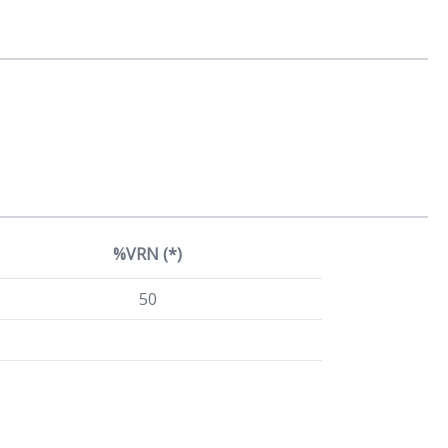
%VRN (*)
50