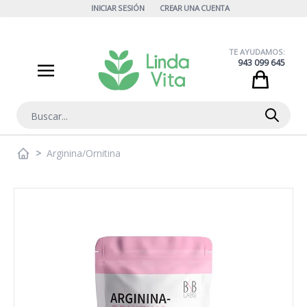
Ir al contenido
INICIAR SESIÓN
CREAR UNA CUENTA
TE AYUDAMOS:
943 099 645
Cart
Buscar
>
Arginina/Ornitina