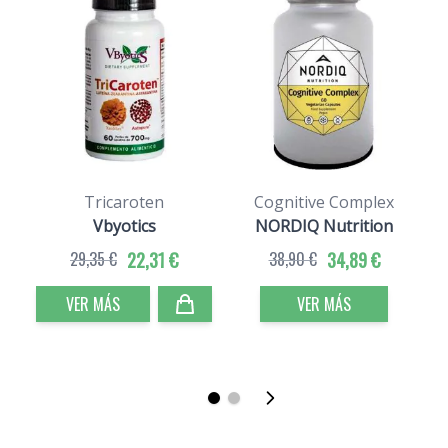
Tricaroten
Cognitive Complex
A
Vbyotics
NORDIQ Nutrition
29,35 €
22,31 €
38,90 €
34,89 €
VER MÁS
VER MÁS