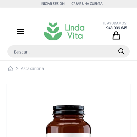
Ir al contenido
INICIAR SESIÓN
CREAR UNA CUENTA
TE AYUDAMOS:
943 099 645
Cart
Buscar
>
Astaxantina