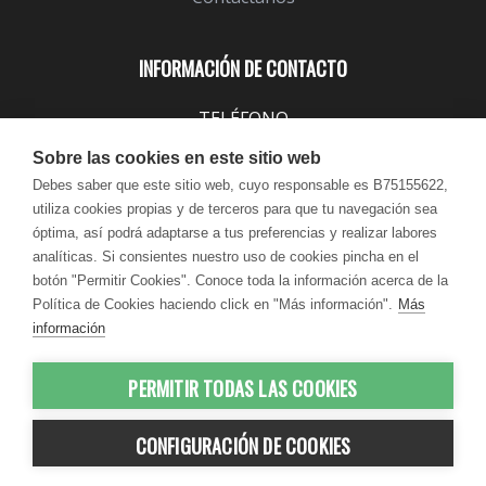
INFORMACIÓN DE CONTACTO
TELÉFONO
943 099 645
Sobre las cookies en este sitio web
EMAIL
Debes saber que este sitio web, cuyo responsable es B75155622,
utiliza cookies propias y de terceros para que tu navegación sea
info@lindavita.com
óptima, así podrá adaptarse a tus preferencias y realizar labores
HORARIO
analíticas. Si consientes nuestro uso de cookies pincha en el
Lun - Jue / 9:00 - 18:30
botón "Permitir Cookies". Conoce toda la información acerca de la
Política de Cookies haciendo click en "Más información".
Más
Vie / 9:00 - 17:30
información
PERMITIR TODAS LAS COOKIES
© 2012-2026 LindaVita - Todos los
CONFIGURACIÓN DE COOKIES
derechos reservados