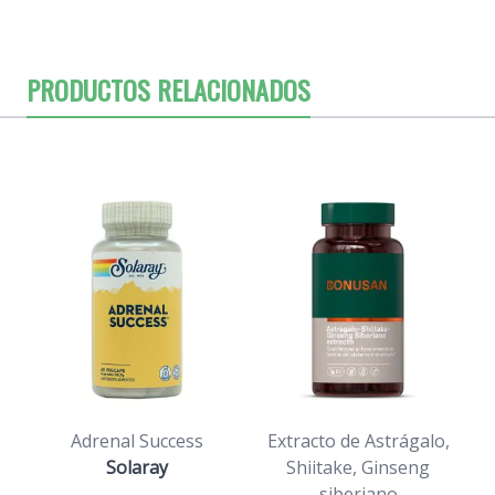
PRODUCTOS RELACIONADOS
Adrenal Success
Extracto de Astrágalo,
A
Solaray
Shiitake, Ginseng
siberiano