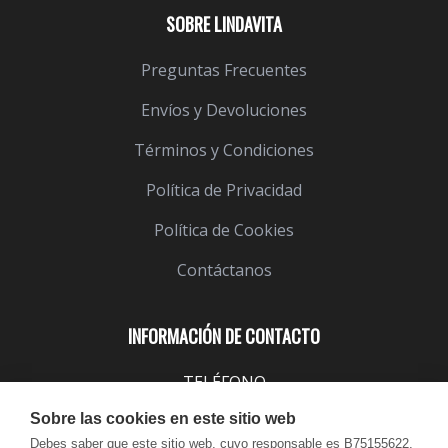
SOBRE LINDAVITA
Preguntas Frecuentes
Envíos y Devoluciones
Términos y Condiciones
Política de Privacidad
Política de Cookies
Contáctanos
INFORMACIÓN DE CONTACTO
TELÉFONO
943 099 645
Sobre las cookies en este sitio web
EMAIL
Debes saber que este sitio web, cuyo responsable es B75155622,