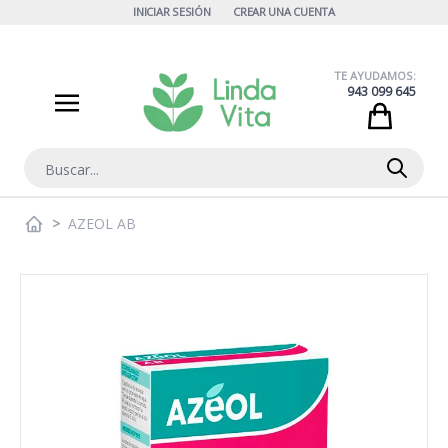
Ir al contenido
INICIAR SESIÓN
CREAR UNA CUENTA
TE AYUDAMOS:
943 099 645
Cart
Buscar
>
AZEOL AB