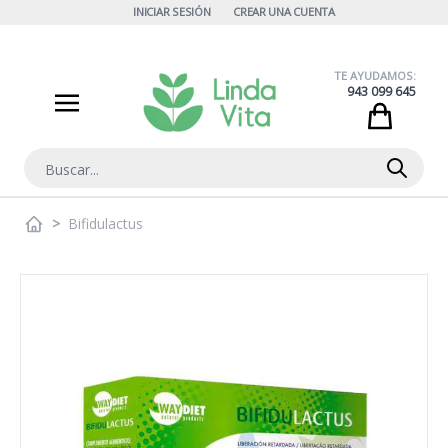
Ir al contenido
INICIAR SESIÓN
CREAR UNA CUENTA
TE AYUDAMOS:
943 099 645
Cart
Buscar
>
Bifidulactus