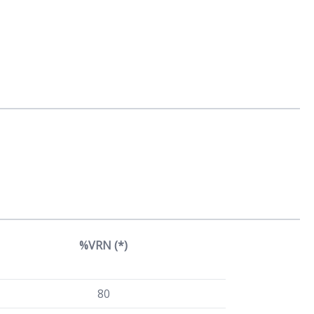
%VRN (*)
80