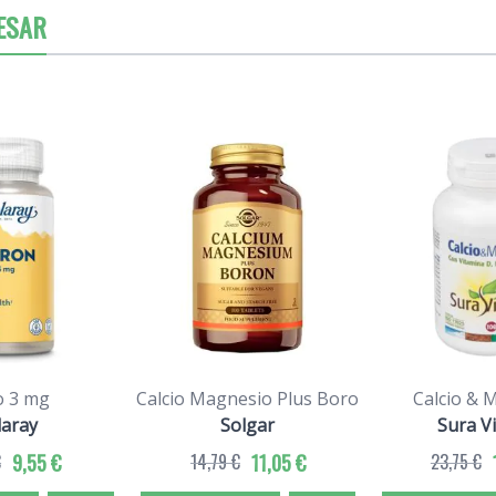
ESAR
o 3 mg
Calcio Magnesio Plus Boro
Calcio & 
laray
Solgar
Sura V
€
9,55 €
14,79 €
11,05 €
23,75 €