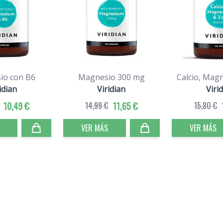
io con B6
Magnesio 300 mg
Calcio, Magn
idian
Viridian
Viri
10,49 €
14,99 €
11,65 €
15,80 €
VER MÁS
VER MÁS