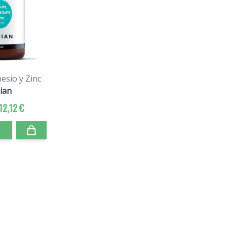
esio y Zinc
dian
12,12 €