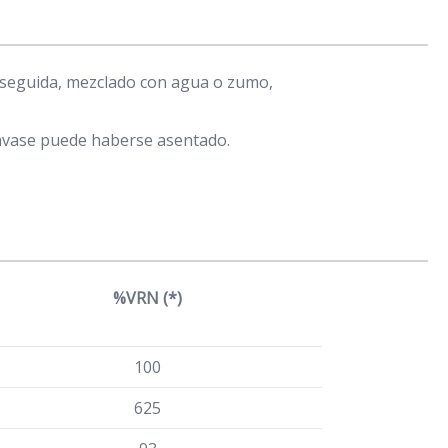
a seguida, mezclado con agua o zumo,
envase puede haberse asentado.
%VRN (*)
100
625