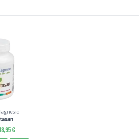
Magnesio
itasan
18,95 €