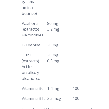
gamma-
amino
butírico)
Pasiflora
80 mg
(extracto)
3,2 mg
Flavonoides
L-Teanina
20 mg
Tulsí
20 mg
(extracto)
0,5 mg
Ácidos
ursólico y
oleanólico
Vitamina B6
1,4 mg
100
Vitamina B12
2,5 mcg
100