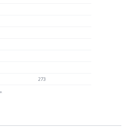
273
a.