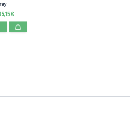
ray
15,15 €