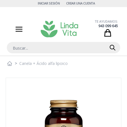
Ir al contenido
INICIAR SESIÓN
CREAR UNA CUENTA
TE AYUDAMOS:
943 099 645
Cart
Buscar
>
Canela + Ácido alfa lipoico