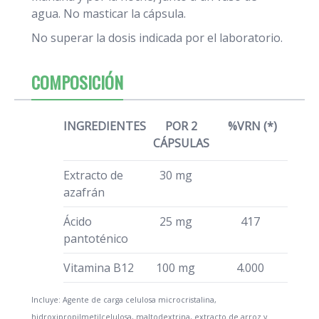
agua. No masticar la cápsula.
No superar la dosis indicada por el laboratorio.
COMPOSICIÓN
INGREDIENTES
POR 2
%VRN (*)
CÁPSULAS
Extracto de
30 mg
azafrán
Ácido
25 mg
417
pantoténico
Vitamina B12
100 mg
4.000
Incluye: Agente de carga celulosa microcristalina,
hidroxipropilmetilcelulosa, maltodextrina, extracto de arroz y