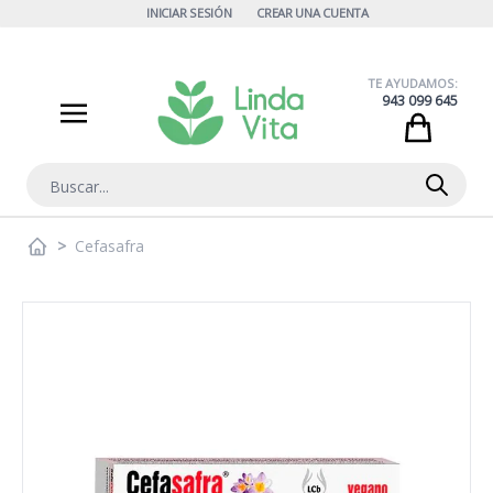
Ir al contenido
INICIAR SESIÓN
CREAR UNA CUENTA
TE AYUDAMOS:
943 099 645
Cart
Buscar
>
Cefasafra