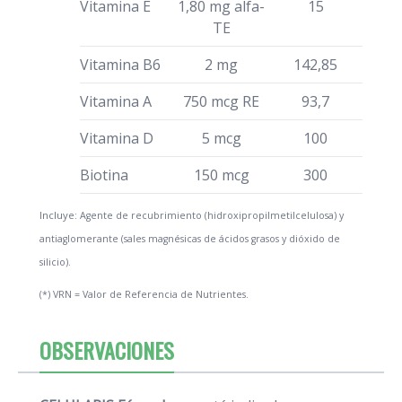
Vitamina E
1,80 mg alfa-
15
TE
Vitamina B6
2 mg
142,85
Vitamina A
750 mcg RE
93,7
Vitamina D
5 mcg
100
Biotina
150 mcg
300
Incluye:
Agente de recubrimiento (hidroxipropilmetilcelulosa) y
antiaglomerante (sales magnésicas de ácidos grasos y dióxido de
silicio).
(*) VRN = Valor de Referencia de Nutrientes.
OBSERVACIONES