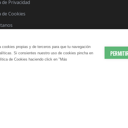
a de Privacidad
ca de Cookies
ctanos
a cookies propias y de terceros para que tu navegación
PERMITI
nalíticas. Si consientes nuestro uso de cookies pincha en
lítica de Cookies haciendo click en "Más
© 2012-2026 LindaVita - Todos los derechos reserv
ES | ANTIEDAD
DADO CORPORAL
APARATO URINARIO | CUIDA
CUIDADO CAPILAR
atante Corporal
Champú
N SANGUÍNEA
CONTROL DEL PESO
te Corporal
Acondicionador
elulítico
Mascarilla
irmante
S | DRENANTES NATURALES
DIGESTIÓN | ENZIMAS DIGES