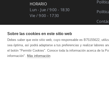
Polític
HORARIO
Lun - Jue / 9:00 - 18:30
Políti
Vie / 9:00 - 17:30
Contá
Sobre las cookies en este sitio web
Debes saber que este sitio web, cuyo responsable es B75155622, utiliz
sea óptima, así podrá adaptarse a tus preferencias y realizar labores a
el botón "Permitir Cookies". Conoce toda la información acerca de la Po
información".
Más información
ÁCIDO ÚRICO
CUIDADO FACIAL
VITALART
ANTIOXIDANT
CUI
Crema Para Pieles Maduras Y Secas
Hidr
CANSANCIO | AGOTAMIENTO FÍSICO Y
CIRCULACIÓ
Crema Para Piel Mixta
Acei
MENTAL
Crema Para Piel Grasa
Antic
Limpieza Facial
Reaf
DEFENSAS | SISTEMA INMUNITARIO
DEPURATIVO