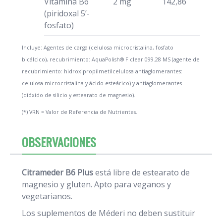
Vitamina B6
2 mg
142,86
(piridoxal 5’-
fosfato)
Incluye: Agentes de carga (celulosa microcristalina, fosfato
bicálcico), recubrimiento: AquaPolish® F clear 099.28 MS (agente de
recubrimiento: hidroxipropilmetilcelulosa antiaglomerantes:
celulosa microcristalina y ácido esteárico) y antiaglomerantes
(dióxido de silicio y estearato de magnesio).
(*) VRN = Valor de Referencia de Nutrientes.
OBSERVACIONES
Citrameder B6 Plus
está libre de estearato de
magnesio y gluten. Apto para veganos y
vegetarianos.
Los suplementos de Méderi no deben sustituir