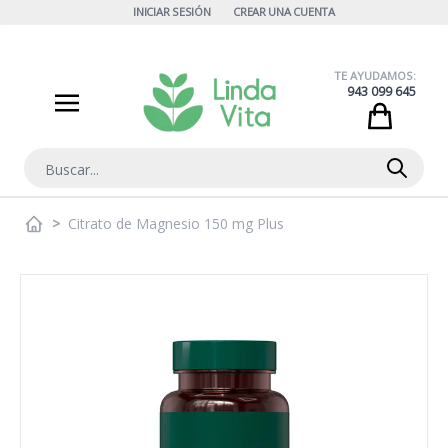
Ir al contenido
INICIAR SESIÓN
CREAR UNA CUENTA
TE AYUDAMOS:
943 099 645
Cart
Buscar
>
Citrato de Magnesio 150 mg Plus