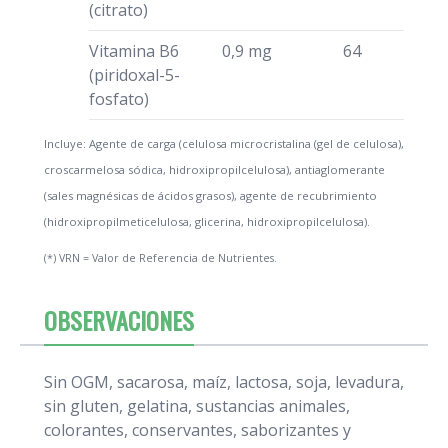
(citrato)
Vitamina B6
0,9 mg
64
(piridoxal-5-
fosfato)
Incluye: Agente de carga (celulosa microcristalina (gel de celulosa),
croscarmelosa sódica, hidroxipropilcelulosa), antiaglomerante
(sales magnésicas de ácidos grasos), agente de recubrimiento
(hidroxipropilmeticelulosa, glicerina, hidroxipropilcelulosa).
(*) VRN = Valor de Referencia de Nutrientes.
OBSERVACIONES
Sin OGM, sacarosa, maíz, lactosa, soja, levadura,
sin gluten, gelatina, sustancias animales,
colorantes, conservantes, saborizantes y