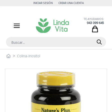
Ir al contenido
INICIAR SESIÓN
CREAR UNA CUENTA
TE AYUDAMOS:
943 099 645
Cart
Buscar
>
Colina-Inositol