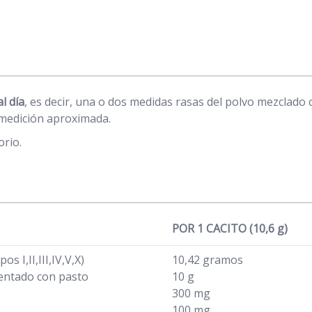
l día
, es decir, una o dos medidas rasas del polvo mezclado c
 medición aproximada.
orio.
POR 1 CACITO (10,6 g)
s I,II,III,IV,V,X)
10,42 gramos
mentado con pasto
10 g
300 mg
100 mg