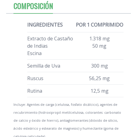
COMPOSICIÓN
INGREDIENTES
POR 1 COMPRIMIDO
Extracto de Castaño
1.318 mg
de Indias
50 mg
Escina
Semilla de Uva
300 mg
Ruscus
56,25 mg
Rutina
12,5 mg
Incluye: Agentes de carga (celulosa, fosfato dicálcico), agentes de
recubrimiento (hidroxipropil metilcelulosa, colorantes: carbonato
de calcio y óxido de hierro), antiaglomerantes (dióxido de silicio,
ácido esteárico y estearato de magnesio) y humectante (goma de
celulosa reticulada).