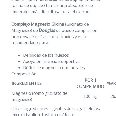
forma de quelato tienen una absorción de
minerales más dificultosa para el cuerpo.
Complejo Magnesio Glicina
(Glicinato de
Magnesio) de
Douglas
se puede comprar en
nun envase de 120 comprimidos y está
recomendado para:
Debilidad de los huesos
Apoyo en nutrición deportiva
Déficit de magnesio o minerales
Composición
POR 1
INGREDIENTES
%VR
COMPRIMIDO
Magnesio (como glicinato de
100 mg
26
magnesio)
Otros ingredientes: agentes de carga (celulosa
microcristalina, fosfato dicálcico,