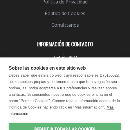
Política de Privacidad
Política de Cookies
Contáctanos
INFORMACIÓN DE CONTACTO
TELÉFONO
943 099 645
Sobre las cookies en este sitio web
EMAIL
Debes saber que este sitio web, cuyo responsable es B75155622,
utiliza cookies propias y de terceros para que tu navegación sea
info@lindavita.com
óptima, así podrá adaptarse a tus preferencias y realizar labores
HORARIO
analíticas. Si consientes nuestro uso de cookies pincha en el
Lun - Jue / 9:00 - 18:30
botón "Permitir Cookies". Conoce toda la información acerca de la
Política de Cookies haciendo click en "Más información".
Más
Vie / 9:00 - 17:30
información
PERMITIR TODAS LAS COOKIES