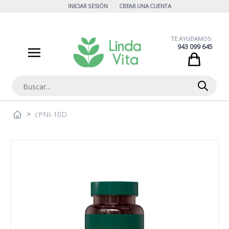
Ir al contenido
INICIAR SESIÓN
CREAR UNA CUENTA
TE AYUDAMOS:
943 099 645
Cart
Buscar
>
cPNI-10D