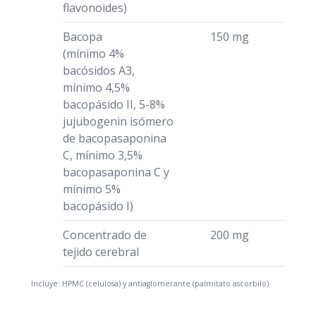
flavonoides)
Bacopa
150 mg
(mínimo 4%
bacósidos A3,
mínimo 4,5%
bacopásido II, 5-8%
jujubogenin isómero
de bacopasaponina
C, mínimo 3,5%
bacopasaponina C y
mínimo 5%
bacopásido I)
Concentrado de
200 mg
tejido cerebral
Incluye: HPMC (celulosa) y antiaglomerante (palmitato ascorbilo).