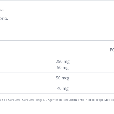
ua.
orio.
P
250 mg
50 mg
50 mcg
40 mg
íz de Cúrcuma, Curcuma longa L.), Agentes de Recubrimiento (Hidroxipropil Metilcel