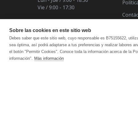
Políti
Vie / 9:00 - 17:30
Contá
Sobre las cookies en este sitio web
Debes saber que este sitio web, cuyo responsable es B75155622, utiliz
sea óptima, así podrá adaptarse a tus preferencias y realizar labores a
el botón "Permitir Cookies". Conoce toda la información acerca de la Po
información".
Más información
ÁCIDO ÚRICO
CUIDADO FACIAL
VITALART
ANTIOXIDANT
CUI
Crema Para Pieles Maduras Y Secas
Hidr
CANSANCIO | AGOTAMIENTO FÍSICO Y
CIRCULACIÓ
Crema Para Piel Mixta
Acei
MENTAL
Crema Para Piel Grasa
Antic
Limpieza Facial
Reaf
DEFENSAS | SISTEMA INMUNITARIO
DEPURATIVO
ACEITES ESENCIALES
HIG