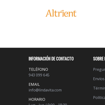
INFORMACIÓN DE CONTACTO
SOBRE 
TELÉFONO
Pregun
943 099 645
Envíos
EMAIL
Términ
info@lindavita.com
Polític
HORARIO
Lun - Jue / 9:00 - 18:30