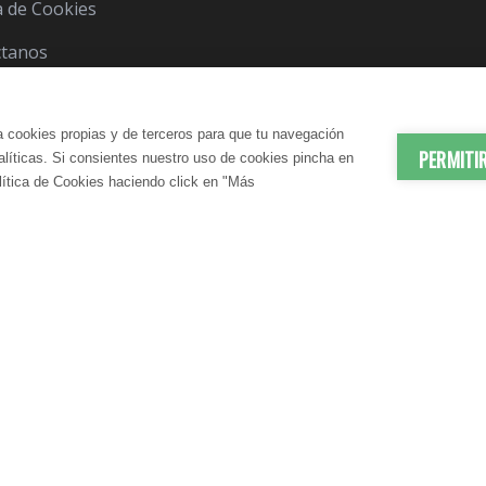
ca de Cookies
ctanos
a cookies propias y de terceros para que tu navegación
PERMITI
nalíticas. Si consientes nuestro uso de cookies pincha en
lítica de Cookies haciendo click en "Más
© 2012-2026 LindaVita - Todos los derechos reserv
ES | ANTIEDAD
DADO CORPORAL
APARATO URINARIO | CUIDA
CUIDADO CAPILAR
atante Corporal
Champú
N SANGUÍNEA
CONTROL DEL PESO
te Corporal
Acondicionador
elulítico
Mascarilla
irmante
S | DRENANTES NATURALES
DIGESTIÓN | ENZIMAS DIGES
IENE | BAÑO
COSMÉTICA MASCULINA