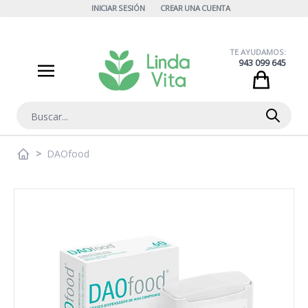
Ir al contenido
INICIAR SESIÓN
CREAR UNA CUENTA
TE AYUDAMOS:
943 099 645
Cart
Buscar
>
DAOfood