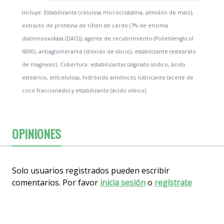
Incluye: Estabilizante (celulosa microcristalina, almidón de maíz),
extracto de proteína de riñón de cerdo (7% de enzima
diaminooxidasa (DAO)), agente de recubrimiento (Polietilenglicol
6000), antiaglomerante (dióxido de silicio), estabilizante (estearato
de magnesio). Cobertura: estabilizantes (alginato sódico, ácido
esteárico, etilcelulosa, hidróxido amónico), lubricante (aceite de
coco fraccionado) y estabilizante (ácido oleico).
OPINIONES
Solo usuarios registrados pueden escribir
comentarios. Por favor
inicia sesión
o
regístrate