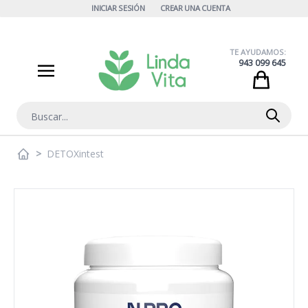
Ir al contenido
INICIAR SESIÓN
CREAR UNA CUENTA
TE AYUDAMOS:
943 099 645
Cart
Buscar
>
DETOXintest