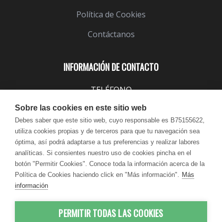
Política de Cookies
Contáctanos
INFORMACIÓN DE CONTACTO
TELÉFONO
943 099 645
Sobre las cookies en este sitio web
EMAIL
Debes saber que este sitio web, cuyo responsable es B75155622,
utiliza cookies propias y de terceros para que tu navegación sea
info@lindavita.com
óptima, así podrá adaptarse a tus preferencias y realizar labores
HORARIO
analíticas. Si consientes nuestro uso de cookies pincha en el
Lun - Jue / 9:00 - 18:30
botón "Permitir Cookies". Conoce toda la información acerca de la
Política de Cookies haciendo click en "Más información".
Más
Vie / 9:00 - 17:30
información
PERMITIR TODAS LAS COOKIES