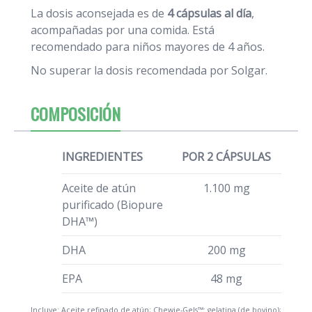
La dosis aconsejada es de
4 cápsulas al día
,
acompañadas por una comida. Está
recomendado para niños mayores de 4 años.
No superar la dosis recomendada por Solgar.
COMPOSICIÓN
INGREDIENTES
POR 2 CÁPSULAS
Aceite de atún
1.100 mg
purificado (Biopure
DHA™)
DHA
200 mg
EPA
48 mg
Incluye: Aceite refinado de atún; Chewie-Gels™: gelatina (de bovino);