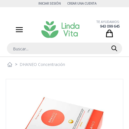
Ir al contenido
INICIAR SESIÓN
CREAR UNA CUENTA
TE AYUDAMOS:
943 099 645
Cart
Buscar
>
DHANEO Concentración