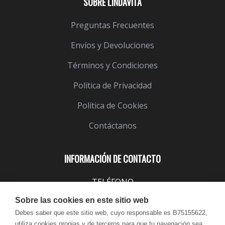
SOBRE LINDAVITA
Preguntas Frecuentes
Envíos y Devoluciones
Términos y Condiciones
Política de Privacidad
Política de Cookies
Contáctanos
INFORMACIÓN DE CONTACTO
TELÉFONO
943 099 645
Sobre las cookies en este sitio web
EMAIL
Debes saber que este sitio web, cuyo responsable es B75155622,
utiliza cookies propias y de terceros para que tu navegación sea