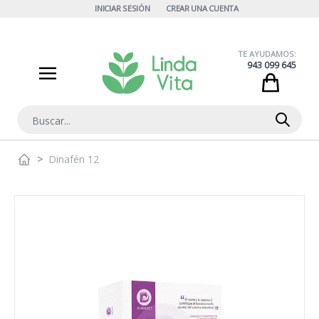
Ir al contenido
INICIAR SESIÓN
CREAR UNA CUENTA
TE AYUDAMOS:
943 099 645
Cart
Buscar
>
Dinafén 12