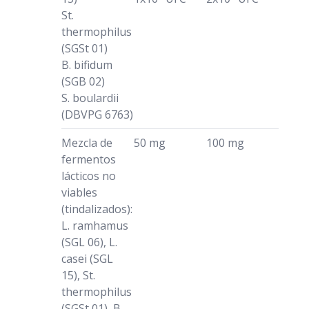
St.
thermophilus
(SGSt 01)
B. bifidum
(SGB 02)
S. boulardii
(DBVPG 6763)
Mezcla de
50 mg
100 mg
fermentos
lácticos no
viables
(tindalizados):
L. ramhamus
(SGL 06), L.
casei (SGL
15), St.
thermophilus
(SGSt 01), B.