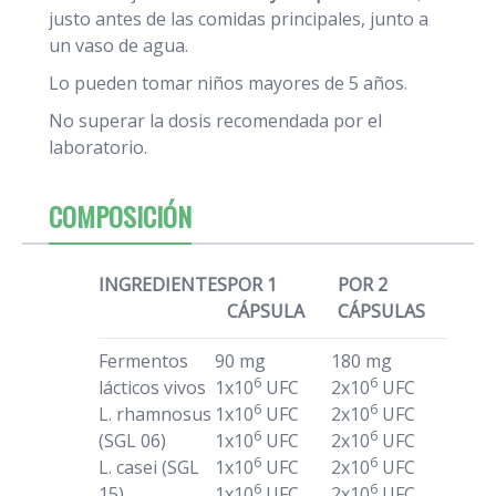
justo antes de las comidas principales, junto a
un vaso de agua.
Lo pueden tomar niños mayores de 5 años.
No superar la dosis recomendada por el
laboratorio.
COMPOSICIÓN
INGREDIENTES
POR 1
POR 2
CÁPSULA
CÁPSULAS
Fermentos
90 mg
180 mg
6
6
lácticos vivos
1x10
UFC
2x10
UFC
6
6
L. rhamnosus
1x10
UFC
2x10
UFC
6
6
(SGL 06)
1x10
UFC
2x10
UFC
6
6
L. casei (SGL
1x10
UFC
2x10
UFC
6
6
15)
1x10
UFC
2x10
UFC