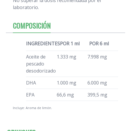
No superar la dosis recomendada por el
laboratorio.
COMPOSICIÓN
INGREDIENTES
POR 1 ml
POR 6 ml
Aceite de
1.333 mg
7.998 mg
pescado
desodorizado
DHA
1.000 mg
6.000 mg
EPA
66,6 mg
399,5 mg
Incluye: Aroma de limón.