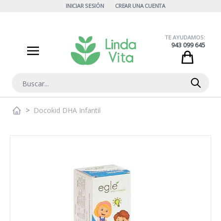
Ir al contenido
INICIAR SESIÓN
CREAR UNA CUENTA
TE AYUDAMOS:
943 099 645
Cart
Buscar
>
Docokid DHA Infantil