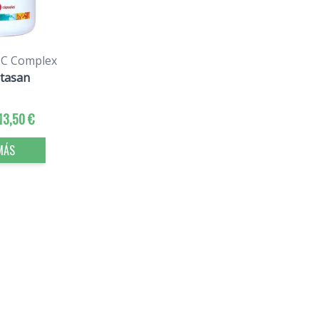
 C Complex
itasan
13,50 €
MÁS