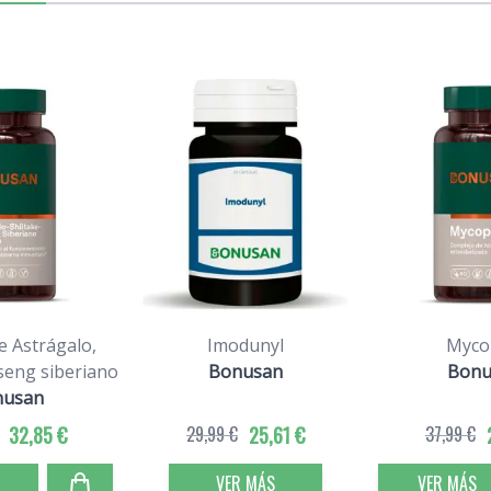
e Astrágalo,
Imodunyl
Myco
nseng siberiano
Bonusan
Bonu
nusan
32,85 €
29,99 €
25,61 €
37,99 €
VER MÁS
VER MÁS