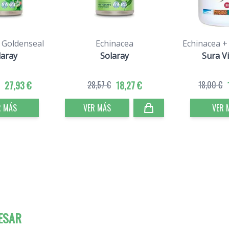
 Goldenseal
Echinacea
Echinacea +
laray
Solaray
Sura V
27,93 €
28,57 €
18,27 €
18,00 €
R MÁS
VER MÁS
VER 
ESAR