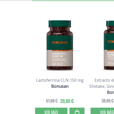
Lactoferrina CLN 150 mg
Extracto d
Bonusan
Shiitake, Gi
Bo
51,99 €
39,80 €
39,99 €
VER MÁS
VER MÁS