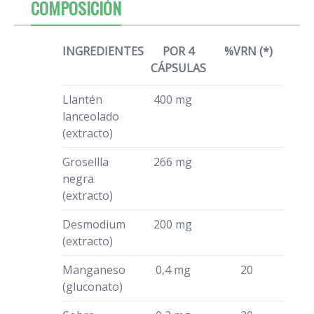
COMPOSICIÓN
INGREDIENTES
POR 4
%VRN (*)
CÁPSULAS
Llantén
400 mg
lanceolado
(extracto)
Grosellla
266 mg
negra
(extracto)
Desmodium
200 mg
(extracto)
Manganeso
0,4 mg
20
(gluconato)