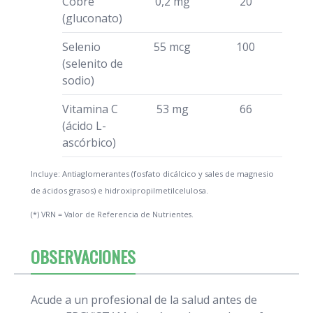
Cobre
0,2 mg
20
(gluconato)
Selenio
55 mcg
100
(selenito de
sodio)
Vitamina C
53 mg
66
(ácido L-
ascórbico)
Incluye: Antiaglomerantes (fosfato dicálcico y sales de magnesio
de ácidos grasos) e hidroxipropilmetilcelulosa.
(*) VRN = Valor de Referencia de Nutrientes.
OBSERVACIONES
Acude a un profesional de la salud antes de