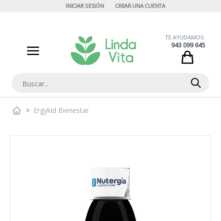
Ir al contenido
INICIAR SESIÓN
CREAR UNA CUENTA
TE AYUDAMOS:
943 099 645
Cart
Buscar
>
Ergykid Bienestar