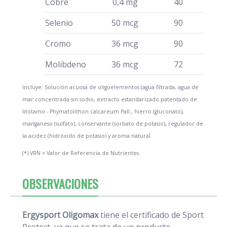
Cobre
0,4 mg
40
Selenio
50 mcg
90
Cromo
36 mcg
90
Molibdeno
36 mcg
72
Incluye: Solución acuosa de oligoelementos (agua filtrada, agua de
mar concentrada sin sodio, extracto estandarizado patentado de
litotamo - Phymatolithon calcareum Pall., hierro (gluconato),
manganeso (sulfato), conservante (sorbato de potasio), regulador de
la acidez (hidróxido de potasio) y aroma natural.
(*) VRN = Valor de Referencia de Nutrientes.
OBSERVACIONES
Ergysport Oligomax
tiene el certificado de Sport