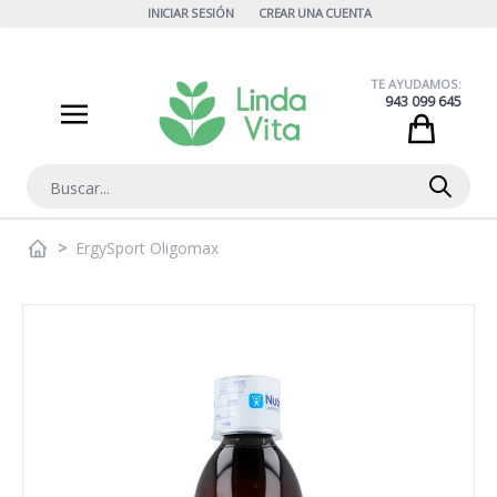
Ir al contenido
INICIAR SESIÓN
CREAR UNA CUENTA
TE AYUDAMOS:
943 099 645
Cart
Buscar
>
ErgySport Oligomax