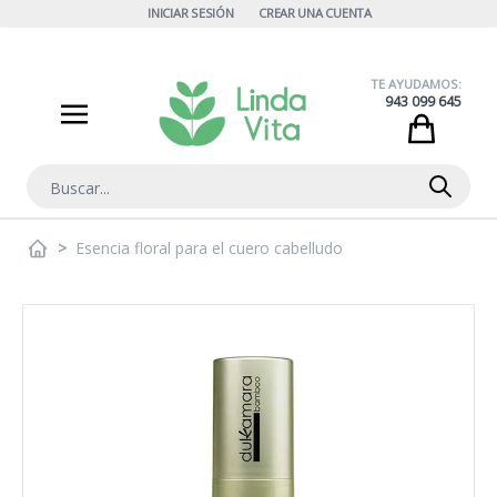
Ir al contenido
INICIAR SESIÓN
CREAR UNA CUENTA
TE AYUDAMOS:
943 099 645
Cart
Buscar
>
Esencia floral para el cuero cabelludo