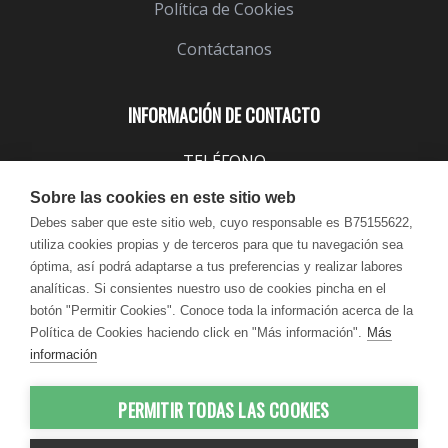
Política de Cookies
Contáctanos
INFORMACIÓN DE CONTACTO
TELÉFONO
943 099 645
Sobre las cookies en este sitio web
EMAIL
Debes saber que este sitio web, cuyo responsable es B75155622,
utiliza cookies propias y de terceros para que tu navegación sea
info@lindavita.com
óptima, así podrá adaptarse a tus preferencias y realizar labores
HORARIO
analíticas. Si consientes nuestro uso de cookies pincha en el
Lun - Jue / 9:00 - 18:30
botón "Permitir Cookies". Conoce toda la información acerca de la
Política de Cookies haciendo click en "Más información".
Más
Vie / 9:00 - 17:30
información
PERMITIR TODAS LAS COOKIES
© 2012-2026 LindaVita - Todos los