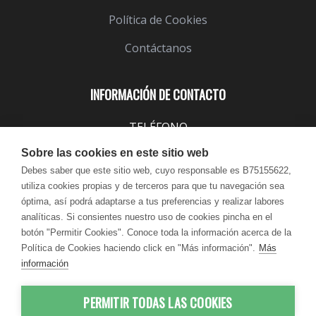
Política de Cookies
Contáctanos
INFORMACIÓN DE CONTACTO
TELÉFONO
943 099 645
Sobre las cookies en este sitio web
EMAIL
Debes saber que este sitio web, cuyo responsable es B75155622,
utiliza cookies propias y de terceros para que tu navegación sea
info@lindavita.com
óptima, así podrá adaptarse a tus preferencias y realizar labores
HORARIO
analíticas. Si consientes nuestro uso de cookies pincha en el
Lun - Jue / 9:00 - 18:30
botón "Permitir Cookies". Conoce toda la información acerca de la
Política de Cookies haciendo click en "Más información".
Más
Vie / 9:00 - 17:30
información
PERMITIR TODAS LAS COOKIES