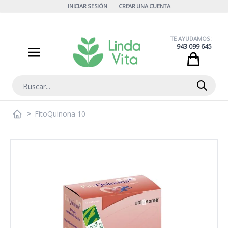
Ir al contenido
INICIAR SESIÓN
CREAR UNA CUENTA
TE AYUDAMOS:
943 099 645
Cart
Buscar
>
FitoQuinona 10