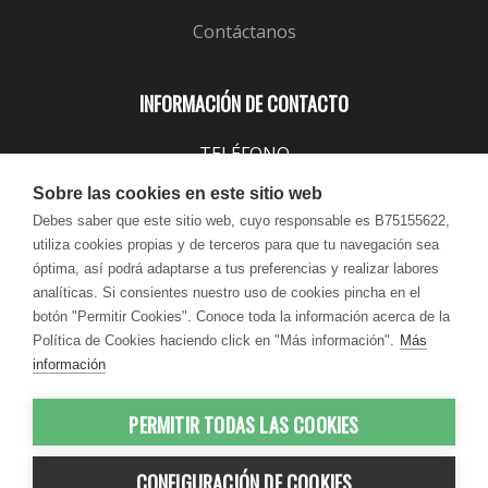
Contáctanos
INFORMACIÓN DE CONTACTO
TELÉFONO
943 099 645
Sobre las cookies en este sitio web
EMAIL
Debes saber que este sitio web, cuyo responsable es B75155622,
utiliza cookies propias y de terceros para que tu navegación sea
info@lindavita.com
óptima, así podrá adaptarse a tus preferencias y realizar labores
HORARIO
analíticas. Si consientes nuestro uso de cookies pincha en el
Lun - Jue / 9:00 - 18:30
botón "Permitir Cookies". Conoce toda la información acerca de la
Política de Cookies haciendo click en "Más información".
Más
Vie / 9:00 - 17:30
información
PERMITIR TODAS LAS COOKIES
© 2012-2026 LindaVita - Todos los
CONFIGURACIÓN DE COOKIES
derechos reservados