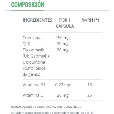
COMPOSICIÓN
INGREDIENTES
POR 1
%VRN (*)
CÁPSULA
Coenzima
150 mg
Q10
30 mg
Fitosoma®
30 mg
(UbiQsome®)
Ubiquinona
Fosfolípidos
de girasol
Vitamina B1
0,22 mg
18
Vitamina C
20 mg
25
Incluye: Agente de carga (celulosa microcristalina), y
antiaglomerantes (estearato de magnesio y dióxido de silicio).