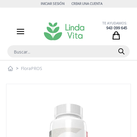
Ir al contenido
INICIAR SESIÓN
CREAR UNA CUENTA
TE AYUDAMOS:
943 099 645
Cart
Buscar
>
FloraPROS